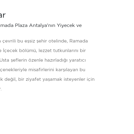
Göster
ar
amada Plaza Antalya'nın Yiyecek ve
 çevrili bu eşsiz şehir otelinde, Ramada
 İçecek bölümü, lezzet tutkunlarını bir
Usta şeflerin özenle hazırladığı yaratıcı
enekleriyle misafirlerini karşılayan bu
eğil, bir ziyafet yaşamak isteyenler için
.
Restaurant & Bar