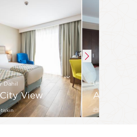
 Dahil
Ultra Herşey Da
City View
Aile Odas
tişkin
Maks. 4 Yetişk