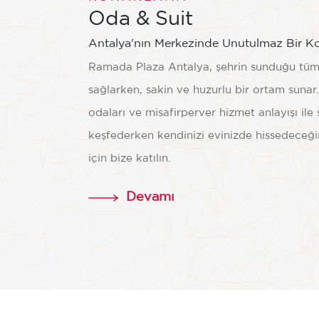
Oda & Suit
Antalya'nın Merkezinde Unutulmaz Bir K
Ramada Plaza Antalya, şehrin sunduğu tüm 
sağlarken, sakin ve huzurlu bir ortam sunar
odaları ve misafirperver hizmet anlayışı ile 
keşfederken kendinizi evinizde hissedeceğ
için bize katılın.
 Herşey Dahil
Ultra He
Devamı
g Suit
Delux
ks. 2 Yetişkin
1 Çocuk
Maks. 