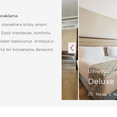
onaklama
olanaklara kolay erişim
. Eşsiz manzarası, konforlu
sizleri bekliyoruz. Antalya'yı
iniz bir konaklama deneyimi
rşey Dahil
Ultra Herşey
e Standart Oda
Deluxe 
2 Yetişkin
2 Çocuk
Maks. 2 Ye