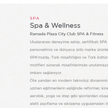
Göster
SPA
Spa & Wellness
Ramada Plaza City Club SPA & Fitness
Uluslararası deneyime sahip, sertifikalı SPA
personelimiz ve dünyaca ünlü marka ürünle
SPA’mızda, Türk misafirliğini ve Türk kült
motifleri sunarak misafirlerimize unutamay
imkanı sağlanıyor.
Öte yandan en modern teknoloji donanımlı
uzman eğitmenlerin eşliğinde reformer, kines
aerobik, yoga ve step gibi sporlardan oluşan
t Vücut Bakımı
Spa &
aletli zayıflama ve sıkılaşma uygulamaları il