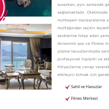
sunarken, aynı zamanda ge
sağlamaktadır. Otelimizde 
muhteşem manzaralarına sa
mutfağından seçkin lezzet
zevklerine hitap eden yemek
donanımlı spa ve fitness m
yüzme havuzlarımızda serin
profesyonel toplantı ve etk
ihtiyaçlarına cevap verere
etkileyici kılmak için gere
Sahil ve Havuzlar
Fitnes Merkezi