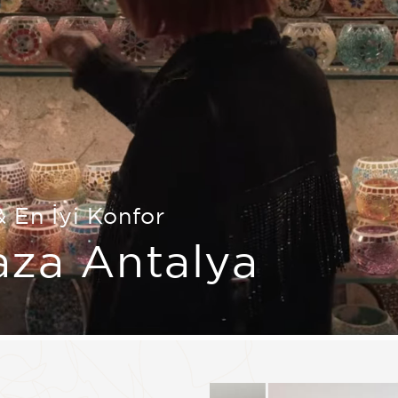
& En İyi Konfor
za Antalya