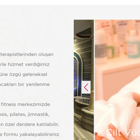
Göster
 terapistlerinden oluşan
rle hizmet verdiğimiz
ürüne özgü geleneksel
acakları bir yenilenme
 fitness merkezimizde
is, pilates, jimnastik,
 özel derslere katılabilir,
 Wellness
Cilt Vü
e formu yakalayabilirsiniz.