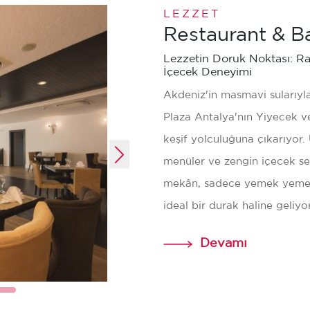
ter
Göster
LEZZET
Restaurant & B
Lezzetin Doruk Noktası: R
İçecek Deneyimi
Akdeniz'in masmavi sularıyla
Plaza Antalya'nın Yiyecek ve
keşif yolculuğuna çıkarıyor. 
menüler ve zengin içecek seç
mekân, sadece yemek yemek d
ideal bir durak haline geliyor
Devamı
Barlar