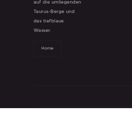
auf die umliegenden
Taurus-Berge und
das tiefblaue
Wasser.
Home
Copyright © 2026
All rights reserved.
| By
CE 