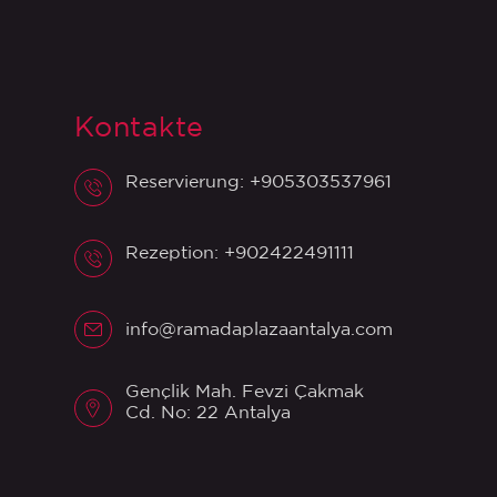
Kontakte
Reservierung: +905303537961
Rezeption: +902422491111
info@ramadaplazaantalya.com
Gençlik Mah. Fevzi Çakmak
Cd. No: 22 Antalya