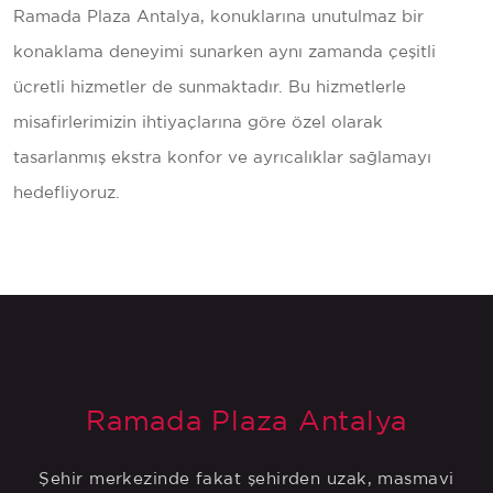
Ramada Plaza Antalya, konuklarına unutulmaz bir
konaklama deneyimi sunarken aynı zamanda çeşitli
ücretli hizmetler de sunmaktadır. Bu hizmetlerle
misafirlerimizin ihtiyaçlarına göre özel olarak
tasarlanmış ekstra konfor ve ayrıcalıklar sağlamayı
hedefliyoruz.
Ramada Plaza Antalya
Şehir merkezinde fakat şehirden uzak, masmavi