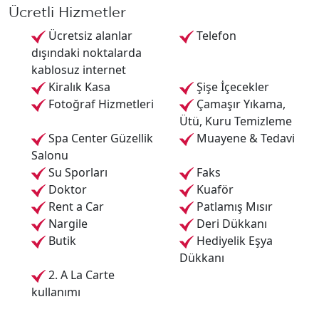
Ücretli Hizmetler
Ücretsiz alanlar
Telefon
dışındaki noktalarda
kablosuz internet
Kiralık Kasa
Şişe İçecekler
Fotoğraf Hizmetleri
Çamaşır Yıkama,
Ütü, Kuru Temizleme
Spa Center Güzellik
Muayene & Tedavi
Salonu
Su Sporları
Faks
Doktor
Kuaför
Rent a Car
Patlamış Mısır
Nargile
Deri Dükkanı
Butik
Hediyelik Eşya
Dükkanı
2. A La Carte
kullanımı