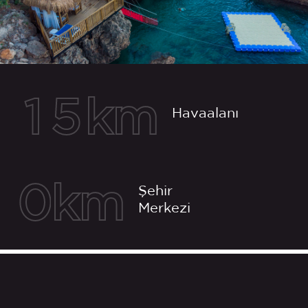
km
1
5
Havaalanı
Şehir
km
0
Merkezi