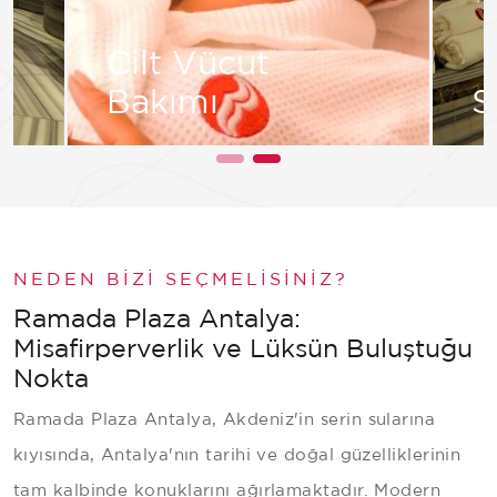
Cilt Vücut
Bakımı
S
Göster
NEDEN BIZI SEÇMELISINIZ?
Ramada Plaza Antalya:
Misafirperverlik ve Lüksün Buluştuğu
Nokta
Ramada Plaza Antalya, Akdeniz'in serin sularına
kıyısında, Antalya'nın tarihi ve doğal güzelliklerinin
tam kalbinde konuklarını ağırlamaktadır. Modern