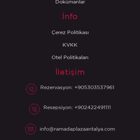
Dokümanlar
İnfo
Çerez Politikası
KVKK
Otel Politikaları
İletişim
Rezervasyon: +905303537961
Resepsiyon: +902422491111
info@ramadaplazaantalya.com